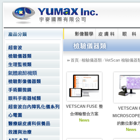
首頁
檢驗儀器類
VetScan 檢驗儀器
/
/
VETSCAN FUSE 整
VETSCAN 
合傅輸整合方案
MICROSCOP
News
的數位影像
News