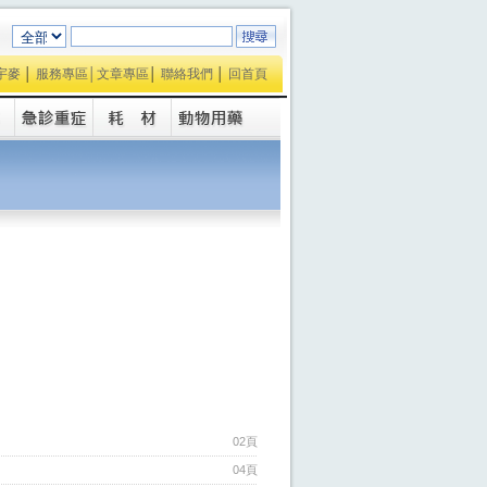
宇麥
│
服務專區│
文章專區
│
聯絡我們
│
回首頁
02頁
04頁